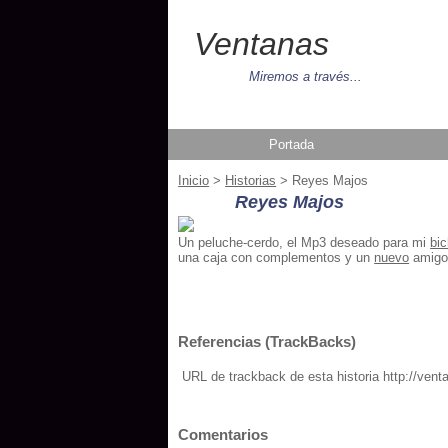
Ventanas
Miremos a través...
Portada
Inicio
>
Historias
> Reyes Majos
Reyes Majos
Un peluche-cerdo, el Mp3 deseado para mi
bi
una caja con complementos y un
nuevo
amigo,
Referencias (TrackBacks)
URL de trackback de esta historia http://ven
Comentarios