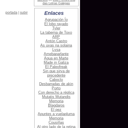
das Letras Galegas
Enlaces
portada
|
subir
Agrupación Ío
El lobo rayado
Tyler
La taberna de Toxo
ARP
Antón Castro
As uvas na solaina
Lysa
Amebaparlante
Agua en Marte
Made in Galiza
El Paleofreak
Sin que sirva de
precedente
Caboclo
Desbarradas de akin
Porto
Con derecho a réplica
Mutatis Mutandis
Memoria
Blagdaros
El pez
Apuntes a vuelapluma
Memoria
Cousiñas
Al otro lado de la retina