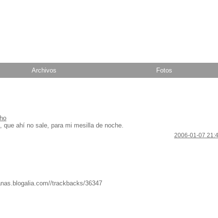
Archivos
Fotos
cho
 que ahí no sale, para mi mesilla de noche.
2006-01-07 21:
tanas.blogalia.com//trackbacks/36347