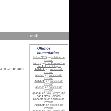
email
Últimos
comentarios
Linker SEO
en
solsticio de
inverno
bizzey
en
Lois Pereiro Día
das Letras Galegas
43
|
0 Comentarios
Adilkhatri
en
solsticio de
inverno
abeseo
en
solsticio de
inverno
Adilkhatri
en
solsticio de
inverno
abeseo
en
solsticio de
inverno
abqadir
en
Lois Pereiro Día
das Letras Galegas
pioneerseo
en
solsticio de
inverno
Adilkhatri
en
solsticio de
inverno
abeseo
en
Lois Pereiro Día